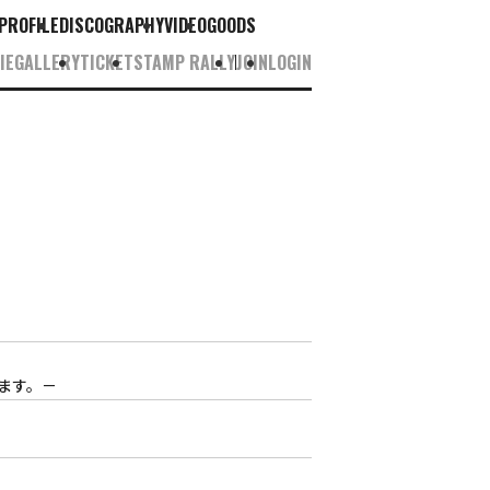
PROFILE
DISCOGRAPHY
VIDEO
GOODS
IE
GALLERY
TICKET
STAMP RALLY
JOIN
LOGIN
います。－