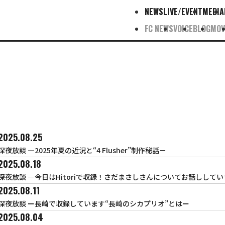
NEWS
LIVE/EVENT
MEDIA
FC NEWS
VOICE
BLOG
MOV
2025.08.25
深夜放談 ―2025年夏の近況と“4 Flusher”制作秘話－
2025.08.18
深夜放談 ―今日はHitoriで収録！さだまさしさんについてお話しして
2025.08.11
深夜放談 ー長崎で収録しています“長崎のシカプリオ”とはー
2025.08.04